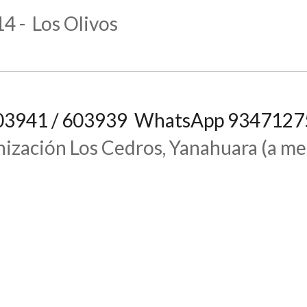
4 - Los Olivos
 603941 / 603939 WhatsApp 934712
ización Los Cedros, Yanahuara (a med