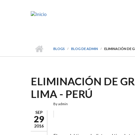
Pasar al contenido principal
BLOGS
BLOG DE ADMIN
ELIMINACIÓN DE G
ELIMINACIÓN DE G
¿CÓMO ELIMINAR LA G
LIMA - PERÚ
LOCALIZADA?
By
admin
SEP
29
2016