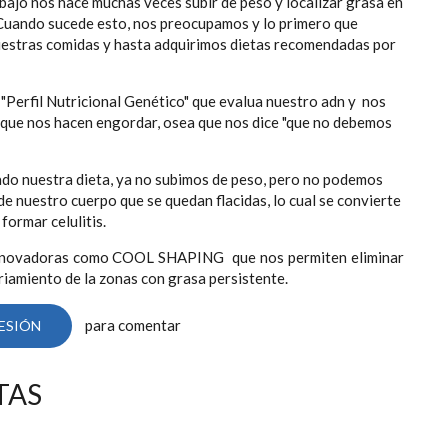
rabajo nos hace muchas veces subir de peso y localizar grasa en
Cuando sucede esto, nos preocupamos y lo primero que
nuestras comidas y hasta adquirimos dietas recomendadas por
Perfil Nutricional Genético" que evalua nuestro adn y nos
 que nos hacen engordar, osea que nos dice "que no debemos
ado nuestra dieta, ya no subimos de peso, pero no podemos
 de nuestro cuerpo que se quedan flacidas, lo cual se convierte
formar celulitis.
innovadoras como COOL SHAPING que nos permiten eliminar
riamiento de la zonas con grasa persistente.
para comentar
SESIÓN
TAS