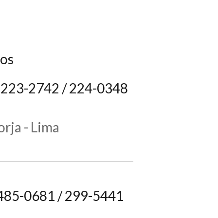
nos
: 223-2742 / 224-0348
orja - Lima
s 485-0681 / 299-5441